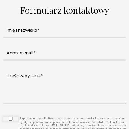
Formularz kontaktowy
Zapoznałem się z
Polityką prywatności
serwisu adwokatlipska.pl oraz wyrażam
zgodę na przetwarzanie przez Kancelaria Adwokacka Adwokat Ewelina Lipska,
ul. Jeździecka 19 lok. 504, 53-332 Wrocław, udostępnionych przeze mnie